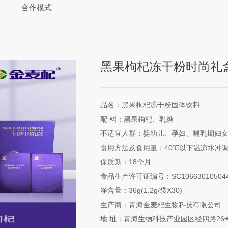
合作模式
黑果枸杞冻干粉时尚礼
品
名：黑果枸杞冻干粉固体饮料
配 料：黑果枸杞、乳糖
不适宜人群：婴幼儿、孕妇、哺乳期妇
食用方法及食用量：40℃以下温凉水冲调
保质期：18个月
食品生产许可证编号：SC106630105044
净含量：36g(1.2g/袋X30)
生产商：青海金麦杞生物科技有限公司
地 址：青海生物科技产业园区经四路26