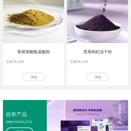
青稞黄酮氨基酸粉
黑果枸杞冻干粉
含量7%-25%
含量3%-65%
详情
详情
自有产品
OEM/ODM
合作模式
OWN PRODUCTS
OEM/ODM
COOPERATION MODEL