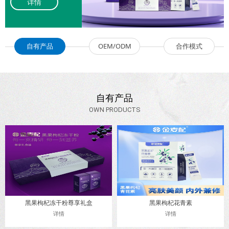
详情
详情
详情
自有产品
OEM/ODM
合作模式
自有产品
OWN PRODUCTS
享礼盒
黑果枸杞花青素
黑果枸杞冻干粉时尚
详情
详情