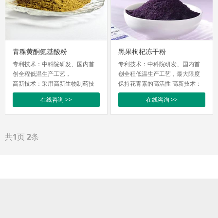
青稞黄酮氨基酸粉
黑果枸杞冻干粉
专利技术：中科院研发、国内首
专利技术：中科院研发、国内首
创全程低温生产工艺，
创全程低温生产工艺，最大限度
高新技术：采用高新生物制药技
保持花青素的高活性 高新技术：
术有效富集和纯化功效组分，产
采用高新生物制药技术有效富集
在线咨询 >>
在线咨询 >>
品速溶性好，易吸收
和纯化功效组分，产品速溶性
功效突出：保健功效显著，与化
好，易吸收 功效突出：保健功效
学药物相比无副作用，避免对人
显著，与化学药物相比无副作
体肝肾功能的伤害
用，避免对人体肝肾功能的伤害
共
1
页
2
条
绿色天然：不含任何人工色素、
绿色天然：不含任何人工色素、
防腐剂和香精，生产全过程不添
防腐剂和香精，生产全过程不添
加任何酸碱
加任何酸碱 独特性：国内独一无
独特性：国内独一无二产品，市
二产品，市场上没有同质化产品
场上没有同质化产品
产品技术背景：
研发黑果枸杞冻干粉、黑果枸杞
花青素、黑果枸杞玛咖片和大麦
（青稞）氨基酸粉新产品 4 种，